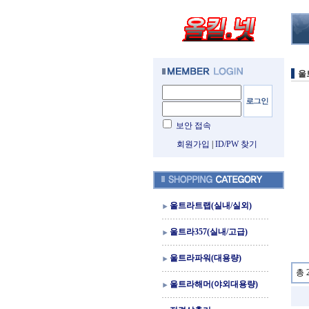
울
보안 접속
회원가입
|
ID/PW 찾기
울트라트랩(실내/실외)
울트라357(실내/고급)
울트라파워(대용량)
총 
울트라해머(야외대용량)