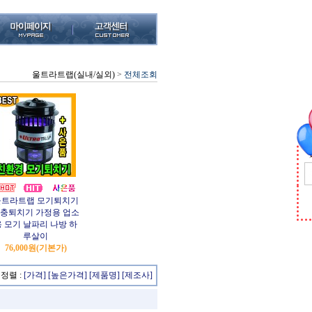
울트라트랩(실내/실외)
>
전체조회
울트라트랩 모기퇴치기
충퇴치기 가정용 업소
용 모기 날파리 나방 하
루살이
76,000원
(기본가)
정렬 :
[가격]
[높은가격]
[제품명]
[제조사]