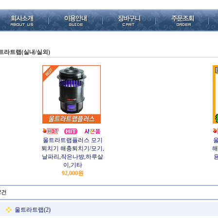
트라트랩(실내/실외)
울트라트랩플러스 모기
퇴치기 해충퇴치기/모기,
해
날파리,작은나방,하루살
이,기타
92,000원
2건
울트라트랩(2)