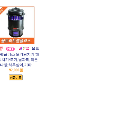
울트
랩플러스 모기퇴치기 해
퇴치기/모기,날파리,작은
나방,하루살이,기타
92,000원