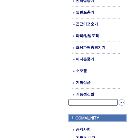
전격살충기
일반포충기
끈끈이포충기
파리/말벌포획
초음파해충퇴치기
미니온풍기
소모품
기획상품
기능성신발
공지사항