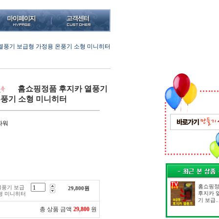
열풍기 보급형 가정용 온풍기 소형 미니히터
홈쇼핑정품 후지카 열풍기
온풍기 소형 미니히터
파워
홈쇼핑
열풍기 보급
29,800
원
형 미니히터
후지카 
기 보급..
총 상품 금액
29,800
원