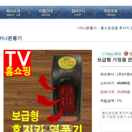
미니온풍기
>
홈쇼핑정품 후지카 
미니온풍기
보급형 가정용 
제조회사 : (주)이젠
소비자가 :
49,800
원
판매가격 :
29,800원
적립금액 :
1%
홈쇼핑정품 후지카 
형 가정용 온풍기 소
마우스를 올려보세요