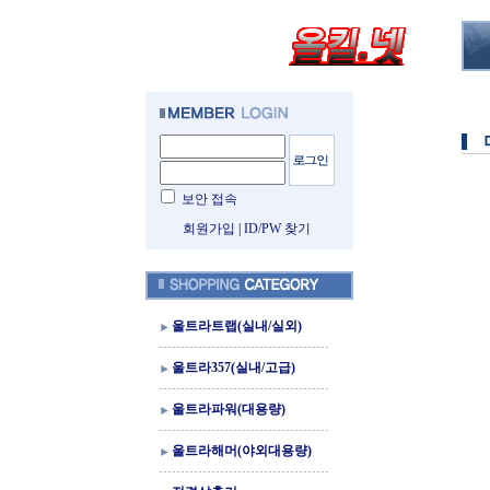
보안 접속
회원가입
|
ID/PW 찾기
울트라트랩(실내/실외)
울트라357(실내/고급)
울트라파워(대용량)
울트라해머(야외대용량)