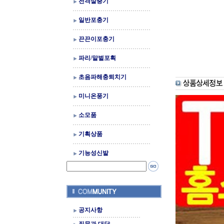
전격살충기
일반포충기
끈끈이포충기
파리/말벌포획
초음파해충퇴치기
미니온풍기
소모품
기획상품
기능성신발
공지사항