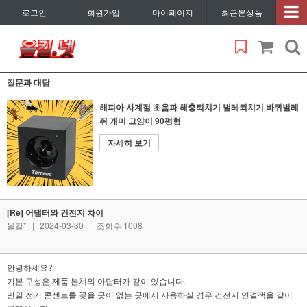
로그인
회원가입
마이페이지
최근본상품
질문과 대답
해피아 사계절 초음파 해충퇴치기 벌레퇴치기 바퀴벌레
쥐 개미 고양이 90평형
자세히 보기
[Re] 어댑터와 건전지 차이
올킬*
|
2024-03-30
|
조회수 1008
안녕하세요?
기본 구성은 제품 본체와 아답터가 같이 있습니다.
만일 전기 콘센트를 꽂을 곳이 없는 곳에서 사용하실 경우 건전지 연결잭을 같이